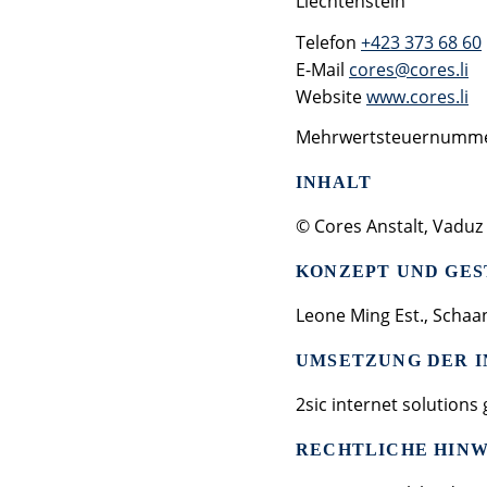
Liechtenstein
Telefon
+423 373 68 60
E-Mail
cores@cores.li
Website
www.cores.li
Mehrwertsteuernumme
INHALT
© Cores Anstalt, Vaduz
KONZEPT UND GE
Leone Ming Est., Schaa
UMSETZUNG DER I
2sic internet solution
RECHTLICHE HINW