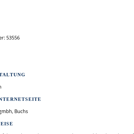
r: 53556
STALTUNG
n
NTERNETSEITE
s gmbh, Buchs
EISE