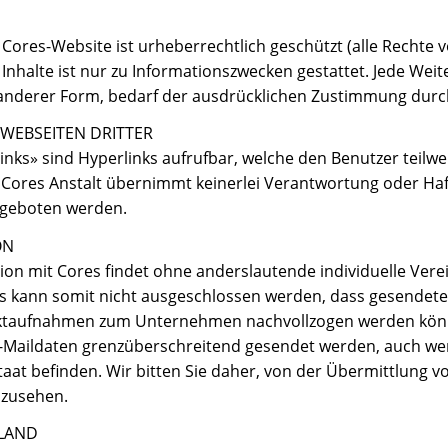
Cores-Website ist urheberrechtlich geschützt (alle Rechte v
nhalte ist nur zu Informationszwecken gestattet. Jede Weit
 anderer Form, bedarf der ausdrücklichen Zustimmung durch
WEBSEITEN DRITTER
inks» sind Hyperlinks aufrufbar, welche den Benutzer teilw
ie Cores Anstalt übernimmt keinerlei Verantwortung oder Haft
ngeboten werden.
ON
on mit Cores findet ohne anderslautende individuelle Ver
 Es kann somit nicht ausgeschlossen werden, dass gesendete
ktaufnahmen zum Unternehmen nachvollzogen werden könn
E-Maildaten grenzüberschreitend gesendet werden, auch we
aat befinden. Wir bitten Sie daher, von der Übermittlung v
bzusehen.
SLAND