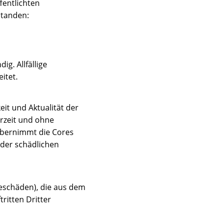
fentlichten
standen:
g. Allfällige
itet.
eit und Aktualität der
rzeit und ohne
übernimmt die Cores
oder schädlichen
geschäden), die aus dem
itten Dritter